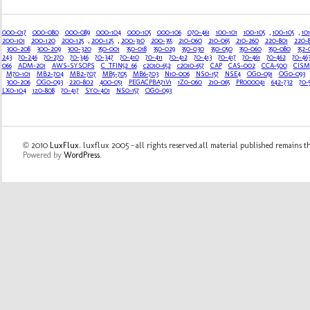
000-017
000-080
000-089
000-104
000-105
000-106
070-461
100-101
100-105
,
100-105
,
101
200-101
200-120
200-125
,
200-125
,
200-310
200-355
210-060
210-065
210-260
220-801
220-
300-208
300-209
300-320
350-001
350-018
350-029
350-030
350-050
350-060
350-080
352-
243
70-246
70-270
70-346
70-347
70-410
70-411
70-412
70-413
70-417
70-461
70-462
70-46
066
ADM-201
AWS-SYSOPS
C_TFIN52_66
c2010-652
c2010-657
CAP
CAS-002
CCA-500
CISM
M70-101
MB2-704
MB2-707
MB5-705
MB6-703
N10-006
NS0-157
NSE4
OG0-091
OG0-093
300-206
OG0-093
220-802
400-051
PEGACPBA71V1
1Z0-060
210-065
PR000041
642-732
70-
LX0-104
1z0-808
70-417
SY0-401
NS0-157
OG0-093
© 2010
LuxFlux
. luxflux 2005 - all rights reserved.all material published remains t
Powered by
WordPress
.