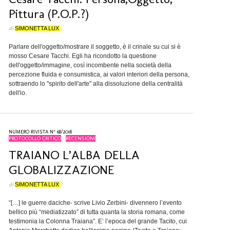
Pittura (P.O.P.?)
di
SIMONETTA LUX
•
Parlare dell'oggetto/mostrare il soggetto, è il crinale su cui si è
mosso Cesare Tacchi. Egli ha ricondotto la questione
dell'oggetto/immagine, così incombente nella società della
percezione fluida e consumistica, ai valori interiori della persona,
sottraendo lo "spirito dell'arte" alla dissoluzione della centralità
dell'io.
NUMERO RIVISTA N° 68/2018
PROTOCOLLO CRITICO
/
RECENSIONI
TRAIANO L’ALBA DELLA
GLOBALIZZAZIONE
di
SIMONETTA LUX
•
“[…] le guerre daciche- scrive Livio Zerbini- divennero l’evento
bellico più “mediatizzato” di tutta quanta la storia romana, come
testimonia la Colonna Traiana”. E’ l’epoca del grande Tacito, cui