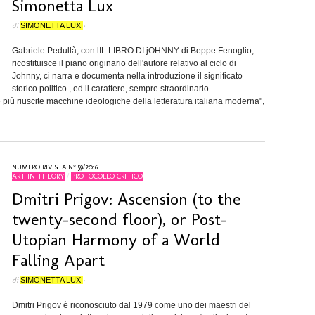
Simonetta Lux
di
SIMONETTA LUX
•
Gabriele Pedullà, con lIL LIBRO DI jOHNNY di Beppe Fenoglio,
ricostituisce il piano originario dell'autore relativo al ciclo di
Johnny, ci narra e documenta nella introduzione il significato
storico politico , ed il carattere, sempre straordinario
le più riuscite macchine ideologiche della letteratura italiana moderna",
NUMERO RIVISTA N° 59/2016
ART IN THEORY
/
PROTOCOLLO CRITICO
Dmitri Prigov: Ascension (to the
twenty-second floor), or Post-
Utopian Harmony of a World
Falling Apart
di
SIMONETTA LUX
•
Dmitri Prigov è riconosciuto dal 1979 come uno dei maestri del