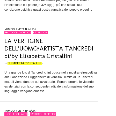
Antonio Marchetta dedica bellissime pagine (Tacito e Traiano:
l’intellettuale e il potere, p.325 sgg.), più che attuali, alla
condizione psichica quasi post-traumatica del popolo e degli...
NUMERO RIVISTA N. 61/ 2016
PROTOCOLLO CRITICO
/
RECENSIONI
LA VERTIGINE
DELL’UOMO/ARTISTA TANCREDI
di/by Elisabetta Cristallini
di
ELISABETTA CRISTALLINI
•
Una grande foto di Tancredi ci introduce nella mostra retrospettiva
alla Fondazione Guggenheim di Venezia...Il mito di un Tancredi
maudit viene dunque qui avvalorato...Eppure proprio le vicende
esistenziali con la conseguente radicale trasformazione del suo
linguaggio vengono omesse...
NUMERO RIVISTA N° 62/2017
LUOGHI DELL'ARTE
/
PROTOCOLLO CRITICO