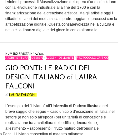
I violenti processi di Musealizzazione dell'opera d'arte coincidono
con la Rivoluzione industriale alla fine del 1700 e con la
finanziarizzazione della creazione artistica. Ma gli artisti e oggi i
cittadini dittatori dei media social, padroneggiano i processi con la
alfabetizzazione digitale. Questa consapevolezza nella cultura e
nella cittadinanza digitale del gioco in corso allarma le...
NUMERO RIVISTA N° 72/2019
ARCHITETTURA
/
DESIGN
/
LUOGHI DELL'ARTE
/
PROTOCOLLO CRITICO
GIO PONTI: LE RADICI DEL
DESIGN ITALIANO di LAURA
FALCONI
di
LAURA FALCONI
•
L’esempio del “Liviano” all’Università di Padova illustrato nel
breve saggio che segue – caso unico o d’eccezione, in Italia, nel
settore (e non solo all’epoca) per unitarietà di concezione e
realizzazione fra architettura dell’edificio, decorazione,
allestimento – rappresentò il frutto maturo dell’originale
da Ponti. Il Liviano consentiva al maestro milanese...