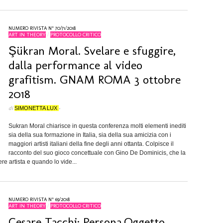
NUMERO RIVISTA N° 70/71/2018
ART IN THEORY
/
PROTOCOLLO CRITICO
Şükran Moral. Svelare e sfuggire,
dalla performance al video
grafitism. GNAM ROMA 3 ottobre
2018
di
SIMONETTA LUX
•
Sukran Moral chiarisce in questa conferenza molti elementi inediti
sia della sua formazione in Italia, sia della sua amicizia con i
maggiori artisti italiani della fine degli anni ottanta. Colpisce il
racconto del suo gioco concettuale con Gino De Dominicis, che la
ere artista e quando lo vide...
NUMERO RIVISTA N° 69/2018
ART IN THEORY
/
PROTOCOLLO CRITICO
Cesare Tacchi: Persona,Oggetto,