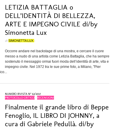
LETIZIA BATTAGLIA o
DELL’IDENTITÀ DI BELLEZZA,
ARTE E IMPEGNO CIVILE di/by
Simonetta Lux
di
SIMONETTA LUX
•
Occorre andare nel backstage di una mostra, e cercare il cuore
messo a nudo di una artista come Letizia Battaglia, che ha sempre
sostenuto il messaggio ormai fuori moda dell’identità di arte, vita e
impegno civile. Nel 1972 tra le sue prime foto, a Milano, "Pier
co...
NUMERO RIVISTA N° 62/2017
PROTOCOLLO CRITICO
/
RECENSIONI
Finalmente il grande libro di Beppe
Fenoglio, IL LIBRO DI JOHNNY, a
cura di Gabriele Pedullà. di/by