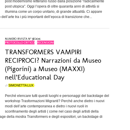
post modernismo letterario russo dalla posizione “radicalmente
post utopica”. Oggi l’opera di oltre quaranta anni di attività si
illumina come un corpo unitario, di grande attualità. Ci appare
ll’arte tra i più importanti dell’epoca di transizione che...
NUMERO RIVISTA N° 58/2016
PROTOCOLLO CRITICO
/
RECENSIONI
TRANSFORMERS VAMPIRI
RECIPROCI? Narrazioni da Museo
(Pigorini) a Museo (MAXXI)
nell’Educational Day
di
SIMONETTA LUX
•
Perché elencare tutti questi luoghi e personaggi del backstage del
workshop Trasformazioni Migranti? Perché anche dietro i nuovi
modi dell’arte contemporanea e dietro i nuovi ruoli in
sconfinamento degli artisti ( come nel caso degli artisti della
age della mostra Transformers e degli espositori, un backstage di