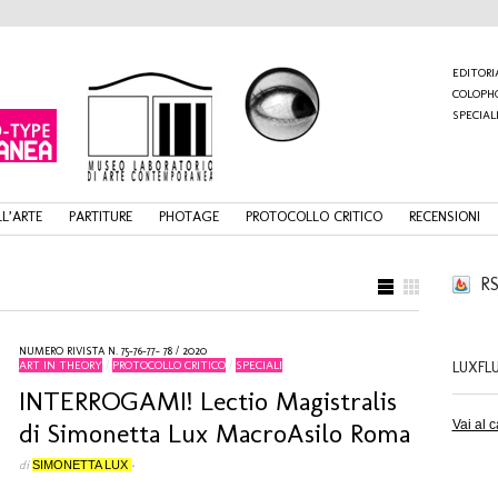
EDITORI
COLOPH
SPECIAL
L’ARTE
PARTITURE
PHOTAGE
PROTOCOLLO CRITICO
RECENSIONI
RS
NUMERO RIVISTA N. 75-76-77- 78 / 2020
ART IN THEORY
/
PROTOCOLLO CRITICO
/
SPECIALI
LUXFL
INTERROGAMI! Lectio Magistralis
di Simonetta Lux MacroAsilo Roma
Vai al 
di
SIMONETTA LUX
•