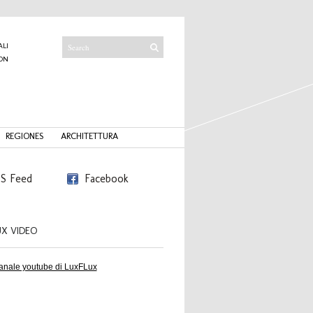
ALI
ON
I
REGIONES
ARCHITETTURA
S Feed
Facebook
UX VIDEO
canale youtube di LuxFLux