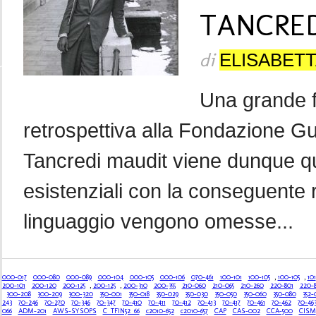
TANCREDI 
di
ELISABETT
Una grande f
retrospettiva alla Fondazione Gu
Tancredi maudit viene dunque qu
esistenziali con la conseguente 
linguaggio vengono omesse...
000-017
000-080
000-089
000-104
000-105
000-106
070-461
100-101
100-105
,
100-105
,
101
200-101
200-120
200-125
,
200-125
,
200-310
200-355
210-060
210-065
210-260
220-801
220-
300-208
300-209
300-320
350-001
350-018
350-029
350-030
350-050
350-060
350-080
352-
243
70-246
70-270
70-346
70-347
70-410
70-411
70-412
70-413
70-417
70-461
70-462
70-46
066
ADM-201
AWS-SYSOPS
C_TFIN52_66
c2010-652
c2010-657
CAP
CAS-002
CCA-500
CISM