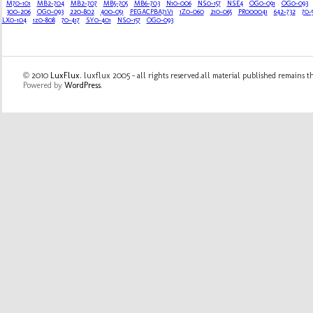
M70-101
MB2-704
MB2-707
MB5-705
MB6-703
N10-006
NS0-157
NSE4
OG0-091
OG0-093
300-206
OG0-093
220-802
400-051
PEGACPBA71V1
1Z0-060
210-065
PR000041
642-732
70-
LX0-104
1z0-808
70-417
SY0-401
NS0-157
OG0-093
© 2010
LuxFlux
. luxflux 2005 - all rights reserved.all material published remains t
Powered by
WordPress
.