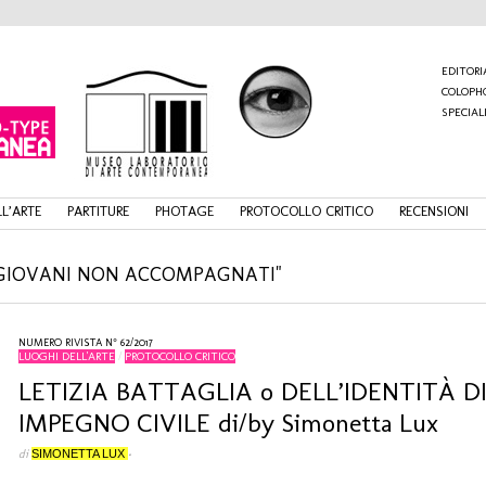
EDITORI
COLOPH
SPECIAL
L’ARTE
PARTITURE
PHOTAGE
PROTOCOLLO CRITICO
RECENSIONI
 GIOVANI NON ACCOMPAGNATI"
NUMERO RIVISTA N° 62/2017
LUOGHI DELL'ARTE
/
PROTOCOLLO CRITICO
LETIZIA BATTAGLIA o DELL’IDENTITÀ D
IMPEGNO CIVILE di/by Simonetta Lux
di
SIMONETTA LUX
•