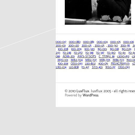
000-017
000-080
000-089
000-104
000-105
000-106
200-101
200-120
200-125
,
200-125
,
200-310
200-355
2
300-208
300-209
300-320
350-001
350-018
350-029
243
70-246
70-270
70-346
70-347
70-410
70-411
70-41
066
ADM-201
AWS-SYSOPS
C_TFIN52_66
c2010-652
c2
M70-101
MB2-704
MB2-707
MB5-705
MB6-703
N10-0
300-206
OG0-093
220-802
400-051
PEGACPBA71V1
1
LX0-104
1z0-808
70-417
SY0-401
NS0-157
OG0-093
© 2010
LuxFlux
. luxflux 2005 - all rights res
Powered by
WordPress
.