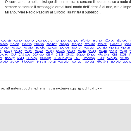
Occorre andare nel backstage di una mostra, e cercare il cuore messo a nudo di 
sempre sostenuto il messaggio ormai fuori moda dell’identità di arte, vita e impeg
Milano, "Pier Paolo Pasolini al Circolo Turati":tra il pubblico...
070-461
100-101
100-105
,
100-105
,
101
101-400
102-400
1V0-601
1Y0-201
1Z0-051
1Z0-060
10-060
210-065
210-260
220-801
220-802
220-901
220-902
2V0-620
2V0-621
2V0-621D
300-
350-030
350-050
350-060
350-080
352-001
400-051
400-101
400-201
500-260
640-692
640-911
2
70-413
70-417
70-461
70-462
70-463
70-480
70-483
70-486
70-487
70-488
70-532
70-533
7
010-657
CAP
CAS-002
CCA-500
CISM
CISSP
CRISC
EX200
EX300
HP0-S42
ICBB
ICGB
I
06
NS0-157
NSE4
OG0-091
OG0-093
PEGACPBA71V1
PMP
PR000041
SSCP
SY0-401
VCP550
Z0-060
210-065
PR000041
642-732
70-533
500-260
300-320
300-206
HP0-S42
210-060
200-12
erved.all material published remains the exclusive copyright of luxflux -.