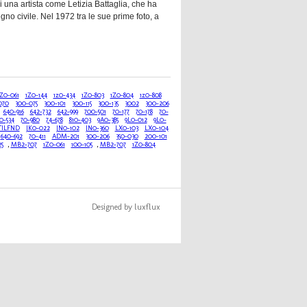
una artista come Letizia Battaglia, che ha
no civile. Nel 1972 tra le sue prime foto, a
1Z0-061
1Z0-144
1z0-434
1Z0-803
1Z0-804
1z0-808
070
300-075
300-101
300-115
300-135
3002
300-206
640-916
642-732
642-999
700-501
70-177
70-178
70-
0-534
70-980
74-678
810-403
9A0-385
9L0-012
9L0-
TILFND
JK0-022
JN0-102
JN0-360
LX0-103
LX0-104
640-692
70-411
ADM-201
300-206
350-030
200-101
5
,
MB2-707
1Z0-061
100-105
,
MB2-707
1Z0-804
Designed by luxflux