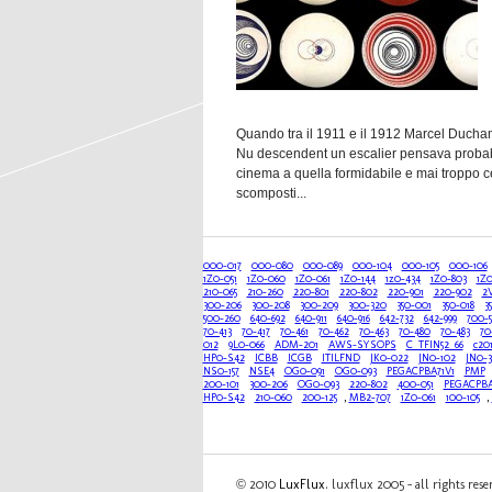
Quando tra il 1911 e il 1912 Marcel Ducha
Nu descendent un escalier pensava probabil
cinema a quella formidabile e mai troppo ce
scomposti...
000-017
000-080
000-089
000-104
000-105
000-106
1Z0-051
1Z0-060
1Z0-061
1Z0-144
1z0-434
1Z0-803
1Z
210-065
210-260
220-801
220-802
220-901
220-902
2
300-206
300-208
300-209
300-320
350-001
350-018
3
500-260
640-692
640-911
640-916
642-732
642-999
700-5
70-413
70-417
70-461
70-462
70-463
70-480
70-483
70
012
9L0-066
ADM-201
AWS-SYSOPS
C_TFIN52_66
c20
HP0-S42
ICBB
ICGB
ITILFND
JK0-022
JN0-102
JN0-3
NS0-157
NSE4
OG0-091
OG0-093
PEGACPBA71V1
PMP
200-101
300-206
OG0-093
220-802
400-051
PEGACPBA
HP0-S42
210-060
200-125
,
MB2-707
1Z0-061
100-105
,
© 2010
LuxFlux
. luxflux 2005 - all rights res