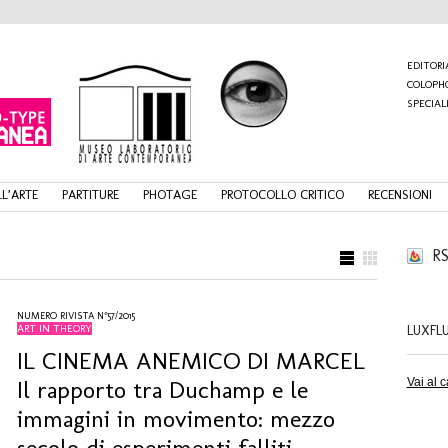
EDITORI
COLOPH
SPECIAL
L’ARTE
PARTITURE
PHOTAGE
PROTOCOLLO CRITICO
RECENSIONI
RS
NUMERO RIVISTA N°57/2015
ART IN THEORY
LUXFL
IL CINEMA ANEMICO DI MARCEL
Il rapporto tra Duchamp e le
Vai al 
immagini in movimento: mezzo
secolo di esperimenti falliti,