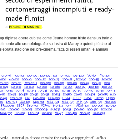
cortometraggi incompiuti e ready-
made filmici
di
BRUNO DI MARINO
•
mp dipinse opere cubiste come Jeune homme triste dans un train o
mente alle cronofotografie su lastra di Marey e quindi più che al
lebrata stagione del pre-cinema, fatta di esseri umani e animali
070-461
100-101
100-105
,
100-105
,
101
101-400
102-400
1V0-601
1Y0-201
0-804
1z0-808
200-101
200-120
200-125
,
200-125
,
200-310
200-355
210-060
V0-620
2V0-621
2V0-621D
300-070
300-075
300-101
300-115
300-135
3002
50-029
350-030
350-050
350-060
350-080
352-001
400-051
400-101
400-201
01
70-177
70-178
70-243
70-246
70-270
70-346
70-347
70-410
70-411
70-412
-486
70-487
70-488
70-532
70-533
70-534
70-980
74-678
810-403
9A0-385
9L0-
10-652
c2010-657
CAP
CAS-002
CCA-500
CISM
CISSP
CRISC
EX200
EX300
60
LX0-103
LX0-104
M70-101
MB2-704
MB2-707
MB5-705
MB6-703
N10-006
PR000041
SSCP
SY0-401
VCP550
640-692
70-411
ADM-201
300-206
350-030
71V1
1Z0-060
210-065
PR000041
642-732
70-533
500-260
300-320
300-206
MB2-707
1Z0-804
LX0-104
1z0-808
70-417
SY0-401
NS0-157
OG0-093
erved.all material published remains the exclusive copyright of luxflux -.