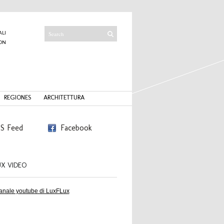
ALI
ON
I
REGIONES
ARCHITETTURA
S Feed
Facebook
UX VIDEO
canale youtube di LuxFLux