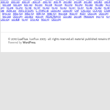
200-101
200-120
200-125
,
200-125
,
200-310
200-355
210-060
210-065
210-260
220-801
220-
300-208
300-209
300-320
350-001
350-018
350-029
350-030
350-050
350-060
350-080
352-
243
70-246
70-270
70-346
70-347
70-410
70-411
70-412
70-413
70-417
70-461
70-462
70-46
066
ADM-201
AWS-SYSOPS
C_TFIN52_66
c2010-652
c2010-657
CAP
CAS-002
CCA-500
CISM
M70-101
MB2-704
MB2-707
MB5-705
MB6-703
N10-006
NS0-157
NSE4
OG0-091
OG0-093
300-206
OG0-093
220-802
400-051
PEGACPBA71V1
1Z0-060
210-065
PR000041
642-732
70-
LX0-104
1z0-808
70-417
SY0-401
NS0-157
OG0-093
© 2010
LuxFlux
. luxflux 2005 - all rights reserved.all material published remains t
Powered by
WordPress
.