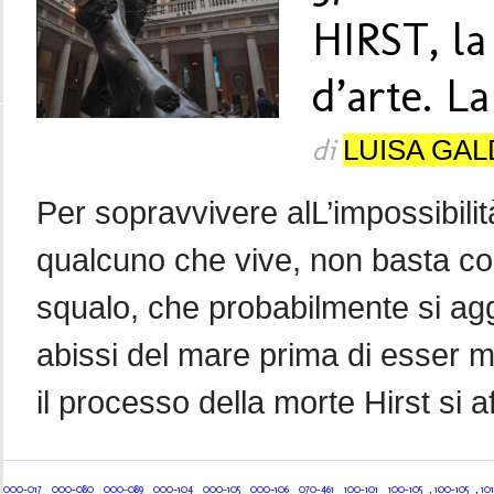
HIRST, l
d’arte. La
di
LUISA GA
Per sopravvivere alL’impossibilit
qualcuno che vive, non basta co
squalo, che probabilmente si agg
abissi del mare prima di esser m
il processo della morte Hirst si af
000-017
000-080
000-089
000-104
000-105
000-106
070-461
100-101
100-105
,
100-105
,
101