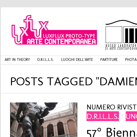
ART IN THEORY
D.R.I.L.L.S.
LUOGHI DELL’ARTE
PARTITURE
PHOTA
POSTS TAGGED "DAMIEN
NUMERO RIVISTA
D.R.I.L.L.S.
/
UN
57° Bien