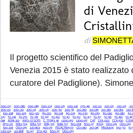
di Venezi
Cristallin
di
SIMONETT
Il progetto scientifico del Padigl
Venezia 2015 è stato realizzato da
curatore del Padiglione). Simonett
000-017
000-080
000-089
000-104
000-105
000-106
070-461
100-101
100-105
,
100-105
,
101
200-101
200-120
200-125
,
200-125
,
200-310
200-355
210-060
210-065
210-260
220-801
220-
300-208
300-209
300-320
350-001
350-018
350-029
350-030
350-050
350-060
350-080
352-
243
70-246
70-270
70-346
70-347
70-410
70-411
70-412
70-413
70-417
70-461
70-462
70-46
066
ADM-201
AWS-SYSOPS
C_TFIN52_66
c2010-652
c2010-657
CAP
CAS-002
CCA-500
CISM
M70-101
MB2-704
MB2-707
MB5-705
MB6-703
N10-006
NS0-157
NSE4
OG0-091
OG0-093
300-206
OG0-093
220-802
400-051
PEGACPBA71V1
1Z0-060
210-065
PR000041
642-732
70-
LX0-104
1z0-808
70-417
SY0-401
NS0-157
OG0-093