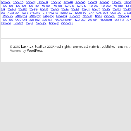
200-101
200-120
200-125
,
200-125
,
200-310
200-355
210-060
210-065
210-260
220-801
220-
300-208
300-209
300-320
350-001
350-018
350-029
350-030
350-050
350-060
350-080
352-
243
70-246
70-270
70-346
70-347
70-410
70-411
70-412
70-413
70-417
70-461
70-462
70-46
066
ADM-201
AWS-SYSOPS
C_TFIN52_66
c2010-652
c2010-657
CAP
CAS-002
CCA-500
CISM
M70-101
MB2-704
MB2-707
MB5-705
MB6-703
N10-006
NS0-157
NSE4
OG0-091
OG0-093
300-206
OG0-093
220-802
400-051
PEGACPBA71V1
1Z0-060
210-065
PR000041
642-732
70-
LX0-104
1z0-808
70-417
SY0-401
NS0-157
OG0-093
© 2010
LuxFlux
. luxflux 2005 - all rights reserved.all material published remains t
Powered by
WordPress
.