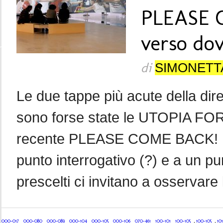
PLEASE 
verso do
di
SIMONETT
Le due tappe più acute della dir
sono forse state le UTOPIA FOR 
recente PLEASE COME BACK! Le 
punto interrogativo (?) e a un pun
prescelti ci invitano a osservare 
000-017
000-080
000-089
000-104
000-105
000-106
070-461
100-101
100-105
,
100-105
,
101