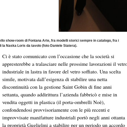
ello show-room di Fontana Arte, fra modelli storici sempre in catalogo, fra i
li la Naska Loris da tavolo (foto Daniele Statera).
Ci è stato comunicato con l’occasione che la società si
appresterebbe a tralasciare nelle prossime lavorazioni il vetr
industriale in lastra in favore del vetro soffiato. Una scelta
simile, motivata dall’esigenza di stabilire una netta
discontinuità con la gestione Saint Gobin di fine anni
settanta, quando addirittura l’azienda fabbricò e mise in
vendita oggetti in plastica (il porta-ombrelli Noè),
confondendosi provvisoriamente con le più recenti e
improvvisate manifatture industriali portò negli anni ottanta
la proprietà Guglielmi a stabilire per un periodo un accordo