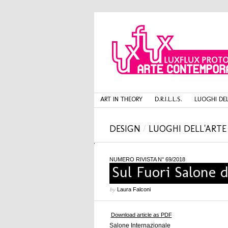
ART IN THEORY
D.R.I.L.L.S.
LUOGHI DEL
DESIGN
/
LUOGHI DELL'ARTE
'
NUMERO RIVISTA N° 69/2018
Sul Fuori Salone d
by
Laura Falconi
Download article as PDF
Salone Internazionale