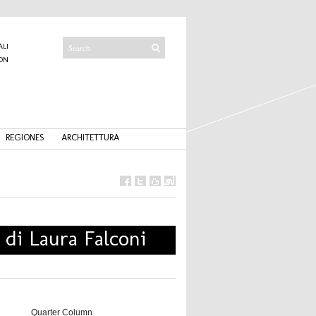
ALI
ON
I
REGIONES
ARCHITETTURA
 di Laura Falconi
Quarter Column