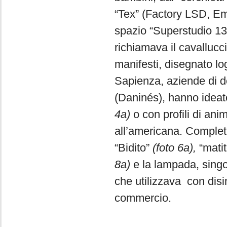
“Tex” (Factory LSD, E
spazio “Superstudio 13”
richiamava il cavallucc
manifesti, disegnato lo
Sapienza, aziende di de
(Daninés), hanno ideato
4a)
o con profili di ani
all’americana. Completa
“Bidito”
(foto 6a),
“matit
8a)
e la lampada, singo
che utilizzava con disin
commercio.