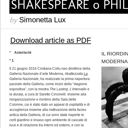
SHAKESPEARE o PHILI
by
Simonetta Lux
Download article as PDF
* Asterischi
IL RIORD
* 1
MODERNA 
Il 21 giugno 2016 Cristiana Collu neo direttrice della
Galleria Nazionale d’arte Moderna, ribattezzata
La
Galleria Nazionale, ha realizzato la prima riapertura
parziale della Galleria, come inizio della “stagione
espositiva”, con la mostra
The Lasting. L’intervallo e
la durata
, a cura di Saretto Cincinelli. Insieme alla
riorganizzazione e riordino della Sala delle
Colonne, cui è stato dato un appeal di ospitalità e di
accoglienza insieme alla riattivazione della facies
antica della Galleria, di cui sono state riaperte le
corti giardino e invaso ogni ambiente di cascate di
luce e di relazione tra interni ed esterni, e con la